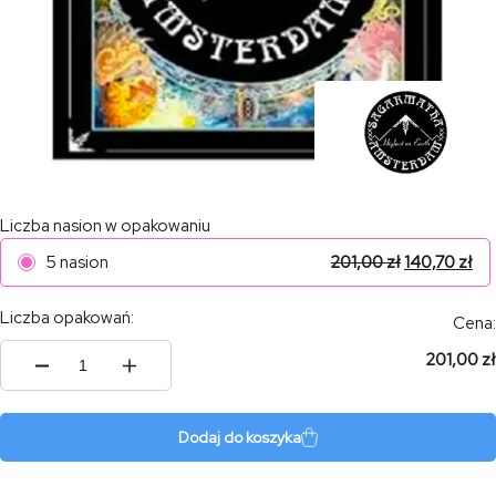
Liczba nasion w opakowaniu
5 nasion
201,00
zł
140,70
zł
Liczba opakowań:
Cena:
201,00 zł
ilość
White
Russian
Auto
Dodaj do koszyka