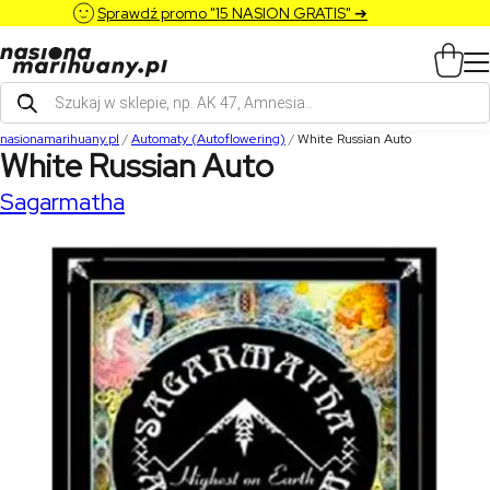
Sprawdź promo "15 NASION GRATIS" ➔
Wyszukiwarka
produktów
nasionamarihuany.pl
/
Automaty (Autoflowering)
/
White Russian Auto
White Russian Auto
Sagarmatha