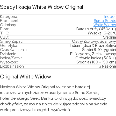
Specyfikacja White Widow Original
Kategoria:
Indoor
Producent:
Sumo Seeds
Odmiany:
White Widow
Plon:
Bardzo duży (450g + )
THC:
Wysoka 16-20 %
CBD:
Średnia
Smak/Zapach:
Ostry/Ziołowy, Sosnowy
Genetyka:
Indian Indica X Brazil Sativa
Czas Kwitnienia:
Średni 8-10 tygodni
Działanie:
Euforyczny, Zrelaksowany
Indica/Sativa:
Głównie Indica (50% +)
Wysokość:
Średnia (100 – 150 cm)
Liczba nasion:
3 Nasiona
Original White Widow
Nasiona White Widow Original to jedne z bardziej
rozpoznawalnych ziaren w asortymencie Sumo Seeds,
holenderskiego Seed Banku. O ich wyjątkowości świadczy
choćby fakt, że roślina z nich kiełkująca zdobyła na świecie
wiele prestiżowych nagród i wyróżnień.