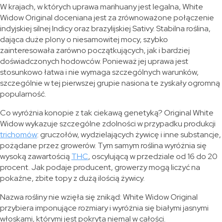
W krajach, w których uprawa marihuany jest legalna, White
Widow Original doceniana jest za zrównoważone połączenie
indyjskiej silnej Indicy oraz brazylijskiej Sativy. Stabilna roślina,
dająca duże plony o niesamowitej mocy, szybko
zainteresowała zarówno początkujących, jak i bardziej
doświadczonych hodowców. Ponieważ jej uprawa jest
stosunkowo łatwa i nie wymaga szczególnych warunków,
szczególnie w tej pierwszej grupie nasiona te zyskały ogromną
popularność.
Co wyróżnia konopie z tak ciekawą genetyką? Original White
Widow wykazuje szczególne zdolności w przypadku produkcji
trichomów
: gruczołów, wydzielających żywicę i inne substancje,
pożądane przez growerów. Tym samym roślina wyróżnia się
wysoką zawartością
THC
, oscylującą w przedziale od 16 do 20
procent. Jak podaje producent, growerzy mogą liczyć na
pokaźne, zbite topy z dużą ilością żywicy.
Nazwa rośliny nie wzięła się znikąd: White Widow Original
przybiera imponujące rozmiary i wyróżnia się białymi jasnymi
włoskami, którymi jest pokryta niemal w całości.