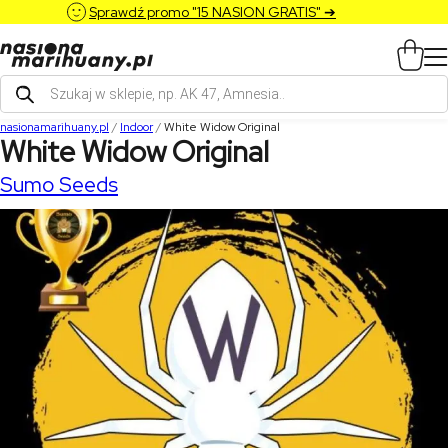
Sprawdź promo "15 NASION GRATIS" ➔
Wyszukiwarka
produktów
nasionamarihuany.pl
/
Indoor
/
White Widow Original
White Widow Original
Sumo Seeds