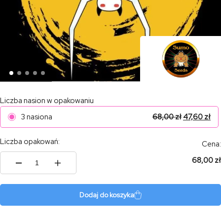
Liczba nasion w opakowaniu
3 nasiona
68,00
zł
47,60
zł
Liczba opakowań:
Cena:
68,00 zł
ilość
White
Widow
Original
Dodaj do koszyka