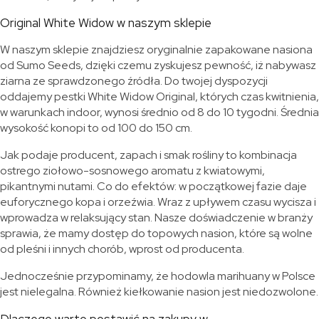
Original White Widow w naszym sklepie
W naszym sklepie znajdziesz oryginalnie zapakowane nasiona
od Sumo Seeds, dzięki czemu zyskujesz pewność, iż nabywasz
ziarna ze sprawdzonego źródła. Do twojej dyspozycji
oddajemy pestki White Widow Original, których czas kwitnienia,
w warunkach indoor, wynosi średnio od 8 do 10 tygodni. Średnia
wysokość konopi to od 100 do 150 cm.
Jak podaje producent, zapach i smak rośliny to kombinacja
ostrego ziołowo-sosnowego aromatu z kwiatowymi,
pikantnymi nutami. Co do efektów: w początkowej fazie daje
euforycznego kopa i orzeźwia. Wraz z upływem czasu wycisza i
wprowadza w relaksujący stan. Nasze doświadczenie w branży
sprawia, że mamy dostęp do topowych nasion, które są wolne
od pleśni i innych chorób, wprost od producenta.
Jednocześnie przypominamy, że hodowla marihuany w Polsce
jest nielegalna. Również kiełkowanie nasion jest niedozwolone.