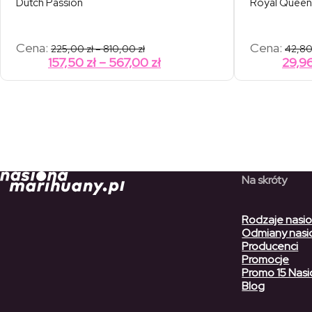
Dutch Passion
Royal Queen
Zakres
Cena:
Cena:
225,00
zł
–
810,00
zł
42,8
cen:
Zakres
157,50
zł
–
567,00
zł
29,9
od
cen:
225,00 zł
od
do
810,00 zł
157,50 zł
do
567,00 zł
Na skróty
Rodzaje nasi
Odmiany nasi
Producenci
Promocje
Promo 15 Nasi
Blog