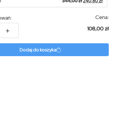
n
344,00
zł
240,80
zł
Cena:
owań:
108,00 zł
nd
Dodaj do koszyka