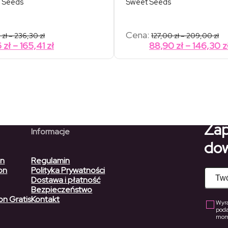
 Seeds
Sweet Seeds
Zakres
Za
Cena:
0
zł
–
236,30
zł
127,00
zł
–
209,00
zł
cen:
ce
Zakres
6
zł
–
165,41
zł
88,90
zł
–
146,30
z
od
od
cen:
42,80 zł
127
od
do
do
236,30 zł
20
29,96 zł
do
165,41 zł
Zap
Informacje
dow
on
Regulamin
on
Polityka Prywatności
Dostawa i płatność
Bezpieczeństwo
on Gratis
Kontakt
Wyra
pod
mome