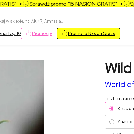
TIS" ➔
Sprawdź promo "15 NASION GRATIS" ➔
Spr
arka
w
enci
Top 10
Promocje
Promo 15 Nasion Gratis
Wild
World o
Liczba nasion
3 nasio
7 nasion