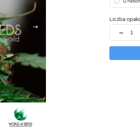
12 nasio
Liczba opak
ilość
Wild
Thaila
Ryder