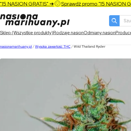
5 NASION GRATIS" ➔
Sprawdź promo "15 NASION GRA
Wyszukiw
produktó
Sklep (Wszystkie produkty)
Rodzaje nasion
Odmiany nasion
Produc
nasionamarihuany.pl
/
Wysoka zawartość THC
/
Wild Thailand Ryder