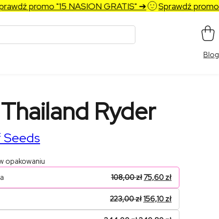
awdź promo "15 NASION GRATIS" ➔
Sprawdź promo "
Blog
 Thailand Ryder
f Seeds
 w opakowaniu
na
108,00
zł
75,60
zł
223,00
zł
156,10
zł