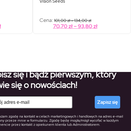
Vision Seeds
kres
Zakres
Cena:
101,00
zł
–
134,00
zł
n:
cen:
Zakres
Zakres
ł
70,70
zł
–
93,80
zł
od
cen:
cen:
,00 zł
101,00 zł
od
od
do
9,00 zł
134,00 zł
88,90 zł
70,70 zł
do
do
146,30 zł
93,80 zł
isz się i bądź pierwszym, który
ie się o nowościach!
Zapisz się
żam zgodę na kontakt w celach marketingowych i handlowych na adres e-mail
any przeze mnie w formularzu. Zgodę będę mogła/mógł wycofać w każdym
ncie przez kontakt z opiekunem klienta lub Administratorem.