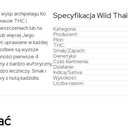
 wysp archipelagu Ko
Specyfikacja Wild Tha
wiecie THC i
ieszczeniach lub na
Kategoria:
Producent:
lub więcej.Jego
Plon:
yć uprawiane w każdej
THC:
możliwe są wyższe
Smak/Zapach:
Genetyka:
mności pierwsze 4
Czas Kwitnienia:
lny z bardzo euforyczny,
Działanie:
zo leczniczy. Smak i
Indica/Sativa:
Wysokość:
y z nutą kadzidła.
Liczba nasion:
ać