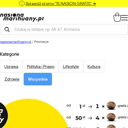
Sprawdź promo "15 NASION GRATIS" ➔
Wyszukiwarka
produktów
nasionamarihuany.pl
/
Promocje
Kategorie
Uprawa
Polityka i Prawo
Lifestyle
Kultura
Zdrowie
Wszystkie