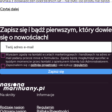
wynika z doświadczeń poprzednich lat – nie było i po prostu nie będzie
na polskim rynku! Liderzy na konopnym […]
Czytaj dalej
Zapisz się i bądź pierwszym, który dowie
się o nowościach!
Wyrażam zgodę na kontakt w celach marketingowych i handlowych na adres e-
mail podany przeze mnie w formularzu. Zgodę będę mogła/mógł wycofać w
każdym momencie przez kontakt z opiekunem klienta lub Administratorem.
Zapoznałem się z
polityką prywatności
i akceptuję
regulamin
.
Zapisz się
Na skróty
Informacje
Rodzaje nasion
Regulamin
Odmiany nasion
Polityka Prywatności