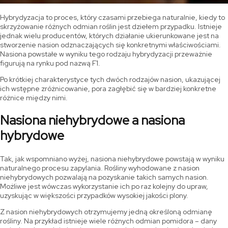
Hybrydyzacja to proces, który czasami przebiega naturalnie, kiedy to
skrzyżowanie różnych odmian roślin jest dziełem przypadku. Istnieje
jednak wielu producentów, których działanie ukierunkowane jest na
stworzenie nasion odznaczających się konkretnymi właściwościami.
Nasiona powstałe w wyniku tego rodzaju hybrydyzacji przeważnie
figurują na rynku pod nazwą F1.
Po krótkiej charakterystyce tych dwóch rodzajów nasion, ukazującej
ich wstępne zróżnicowanie, pora zagłębić się w bardziej konkretne
różnice między nimi.
Nasiona niehybrydowe a nasiona
hybrydowe
Tak, jak wspomniano wyżej, nasiona niehybrydowe powstają w wyniku
naturalnego procesu zapylania. Rośliny wyhodowane z nasion
niehybrydowych pozwalają na pozyskanie takich samych nasion.
Możliwe jest wówczas wykorzystanie ich po raz kolejny do upraw,
uzyskując w większości przypadków wysokiej jakości plony.
Z nasion niehybrydowych otrzymujemy jedną określoną odmianę
rośliny. Na przykład istnieje wiele różnych odmian pomidora – dany