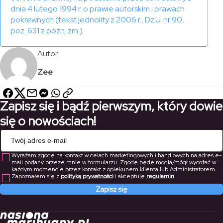
dnia 4 lutego 1994 r. o prawie autorskim i prawach
pokrewnych (tekst jednolity z 2006 r., Dz.U. nr 90,
poz. 631 z późn. zm.).
Autor
Zee
Zapisz się i bądź pierwszym, który dowie
się o nowościach!
Wyrażam zgodę na kontakt w celach marketingowych i handlowych na adres e-
mail podany przeze mnie w formularzu. Zgodę będę mogła/mógł wycofać w
każdym momencie przez kontakt z opiekunem klienta lub Administratorem.
Zapoznałem się z
polityką prywatności
i akceptuję
regulamin
.
Zapisz się