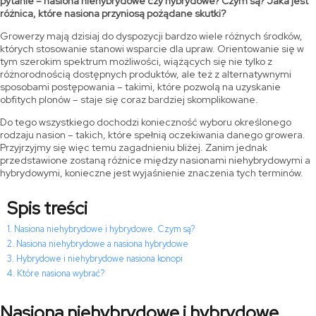
pytanie – nasiona niehybrydowe czy hybrydowe? Czym są? Jaka jest
różnica, które nasiona przyniosą pożądane skutki?
Growerzy mają dzisiaj do dyspozycji bardzo wiele różnych środków,
których stosowanie stanowi wsparcie dla upraw. Orientowanie się w
tym szerokim spektrum możliwości, wiążących się nie tylko z
różnorodnością dostępnych produktów, ale też z alternatywnymi
sposobami postępowania – takimi, które pozwolą na uzyskanie
obfitych plonów – staje się coraz bardziej skomplikowane.
Do tego wszystkiego dochodzi konieczność wyboru określonego
rodzaju nasion – takich, które spełnią oczekiwania danego growera.
Przyjrzyjmy się więc temu zagadnieniu bliżej. Zanim jednak
przedstawione zostaną różnice między nasionami niehybrydowymi a
hybrydowymi, konieczne jest wyjaśnienie znaczenia tych terminów.
Spis treści
Nasiona niehybrydowe i hybrydowe. Czym są?
Nasiona niehybrydowe a nasiona hybrydowe
Hybrydowe i niehybrydowe nasiona konopi
Które nasiona wybrać?
Nasiona niehybrydowe i hybrydowe.