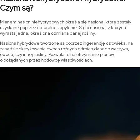
Czym są?
Mianem nasion niehybrydowych określa się nasiona, które zostały
uzyskane poprzez naturalne zapylenie. Są to nasiona, z których
wyrasta jedna, określona odmiana danej rośliny.
Nasiona hybrydowe tworzone są poprzez ingerencję człowieka, na
zasadzie skrzyżowania dwóch różnych odmian danego warzywa,
owocu, czy innej rośliny. Pozwala to na otrzymanie plonów
o pożądanych przez hodowcę właściwościach.