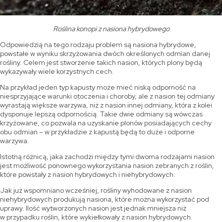
Roślina konopi z nasiona hybrydowego
Odpowiedzią na tego rodzaju problem są nasiona hybrydowe,
powstałe w wyniku skrzyżowania dwóch określonych odmian danej
rośliny. Celem jest stworzenie takich nasion, których plony będą
wykazywały wiele korzystnych cech.
Na przykład jeden typ kapusty może mieć niską odporność na
niesprzyjające warunki otoczenia i choroby, ale z nasion tej odmiany
wyrastają większe warzywa, niż z nasion innej odmiany, która z kolei
dysponuje lepszą odpornością. Takie dwie odmiany są wówczas
krzyżowane, co pozwala na uzyskanie plonów posiadających cechy
obu odmian – w przykładzie z kapustą będą to duże i odporne
warzywa.
Istotną różnicą, jaka zachodzi między tymi dwoma rodzajami nasion
jest możliwość ponownego wykorzystania nasion zebranych z roślin,
które powstały z nasion hybrydowych i niehybrydowych.
Jak już wspomniano wcześniej, rośliny wyhodowane z nasion
niehybrydowych produkują nasiona, które można wykorzystać pod
uprawy. Ilość wytworzonych nasion jest jednak mniejsza niż
w przypadku roślin, które wykiełkowały z nasion hybrydowych.