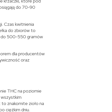
e krzaczki, które pod
 osiągają do 70-90
. Czas kwitnienia
iełka do zbiorów to
wać do 500-550 gramów
borem dla producentów
ywiczność oraz
nie THC na poziomie
e wszystkim
 to znakomite zioło na
po ciężkim dniu.