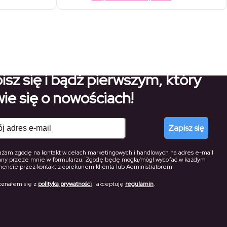
od
cen:
136,00 zł
00 zł
62,30 zł
od
do
do
227,00 zł
95,20 zł
148,40 zł
do
158,90 zł
isz się i bądź pierwszym, który
ie się o nowościach!
Zapisz się
żam zgodę na kontakt w celach marketingowych i handlowych na adres e-mail
any przeze mnie w formularzu. Zgodę będę mogła/mógł wycofać w każdym
ncie przez kontakt z opiekunem klienta lub Administratorem.
oznałem się z
polityką prywatności
i akceptuję
regulamin
.