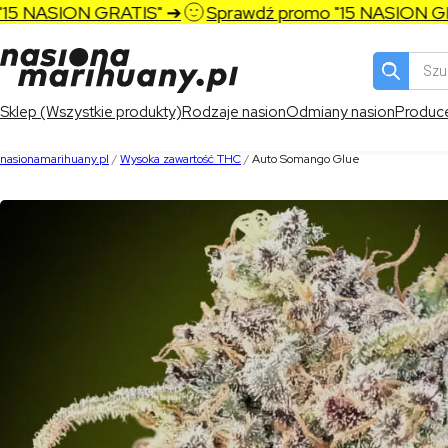
 NASION GRATIS" ➔
Sprawdź promo "15 NASION GRAT
Wyszukiw
produktó
Sklep (Wszystkie produkty)
Rodzaje nasion
Odmiany nasion
Produc
nasionamarihuany.pl
/
Wysoka zawartość THC
/
Auto Somango Glue