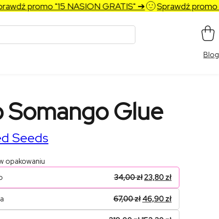
dź promo "15 NASION GRATIS" ➔
Sprawdź promo "15
Blog
o Somango Glue
ed Seeds
 w opakowaniu
o
34,00
zł
23,80
zł
na
67,00
zł
46,90
zł