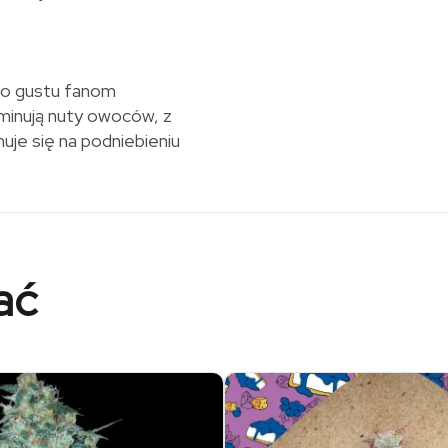
do gustu fanom
minują nuty owoców, z
je się na podniebieniu
ać