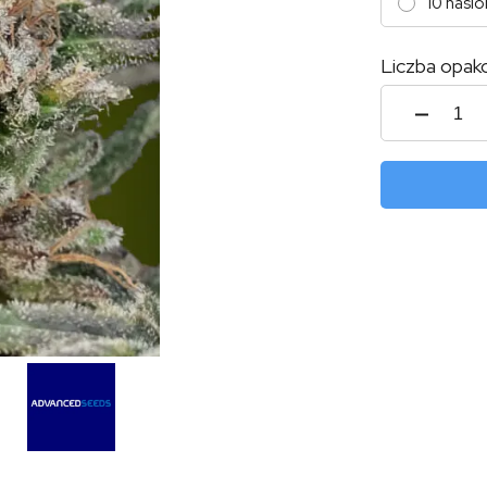
10 nasio
Liczba opak
ilość
Auto
Soma
Glue