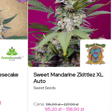
esecake
Sweet Mandarine Zkittlez XL
Auto
Sweet Seeds
res
:
Zakres
ł
Zakres
Cena:
136,00
zł
–
227,00
zł
cen:
cen:
Zakres
00 zł
95,20
zł
–
158,90
zł
od