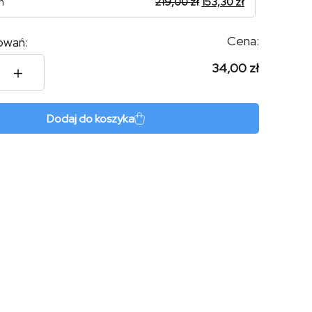
n
219,00
zł
153,30
zł
Cena:
owań:
34,00 zł
ngo
Dodaj do koszyka