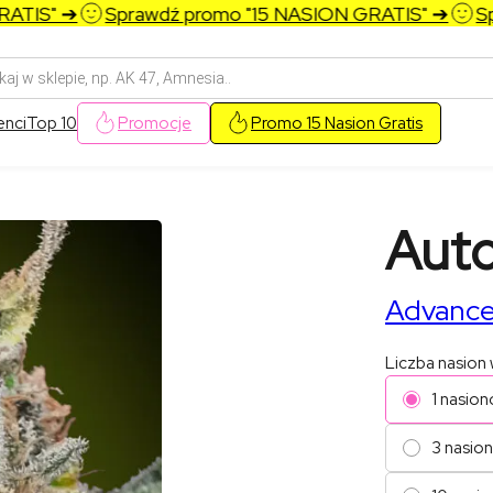
IS" ➔
Sprawdź promo "15 NASION GRATIS" ➔
Spraw
arka
w
enci
Top 10
Promocje
Promo 15 Nasion Gratis
Aut
Advanc
Liczba nasion
1 nasion
3 nasio