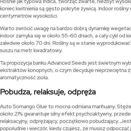
Rośnie jak typowa Indica, tworząc zwarte, niezbyt wysoki
koniec kwitnienia są gęsto pokryte żywicą. Indoor rośliny
centymetrów wysokości.
Warto zwrócić uwagę na bardzo dobrą dynamikę wegetacji
indoor zamyka się w około 55-60 dniach, a cały cykl od k
zaledwie około 70 dni. Rośliny są w stanie wyproduko
suszu na metr kwadratowy.
Ta propozycja banku Advanced Seeds jest świetnym wy
ekstraktów konopnych, o czym decyduje nieprzeciętna ż
aromatyczność zioła.
Pobudza, relaksuje, odpręża
Auto Somango Glue to mocna odmiana marihuany. Stęże
około 21% gwarantuje silny efekt psychoaktywny, przed
relaksacyjny, odprężający, początkowo pobudzający. Jest
popołudnie i wieczór, kiedy czujesz, że musisz odpocząć 