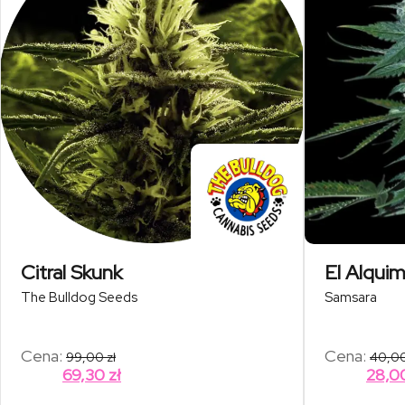
Citral Skunk
El Alquim
The Bulldog Seeds
Samsara
Cena:
Cena:
99,00
zł
40,0
69,30
zł
28,0