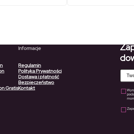
od
do
do
281,00 zł
212,
28,00 zł
do
196,70 zł
Zap
Informacje
dow
on
Regulamin
on
Polityka Prywatności
Dostawa i płatność
Bezpieczeństwo
on Gratis
Kontakt
Wyra
pod
mome
Zap