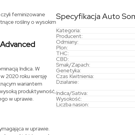
czyli feminizowane
Specyfikacja Auto So
tnące rośliny o wysokim
Kategoria:
Producent:
Odmiany:
 Advanced
Plon:
THC:
CBD:
Smak/Zapach:
minacją Indica. W
Genetyka:
 w 2020 roku wersję
Czas Kwitnienia:
Działanie:
itnącym wariantem
a wysoką produktywność,
Indica/Sativa:
ego w uprawie.
Wysokość:
Liczba nasion:
ymagająca w uprawie.