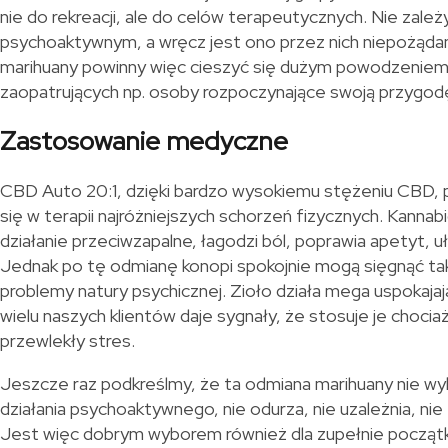
nie do rekreacji, ale do celów terapeutycznych. Nie zależy
psychoaktywnym, a wręcz jest ono przez nich niepożądan
marihuany powinny więc cieszyć się dużym powodzeniem
zaopatrujących np. osoby rozpoczynające swoją przygodę
Zastosowanie medyczne
CBD Auto 20:1, dzięki bardzo wysokiemu stężeniu CBD, 
się w terapii najróżniejszych schorzeń fizycznych. Kanna
działanie przeciwzapalne, łagodzi ból, poprawia apetyt, uł
Jednak po tę odmianę konopi spokojnie mogą sięgnąć ta
problemy natury psychicznej. Zioło działa mega uspokajaj
wielu naszych klientów daje sygnały, że stosuje je chocia
przewlekły stres.
Jeszcze raz podkreślmy, że ta odmiana marihuany nie w
działania psychoaktywnego, nie odurza, nie uzależnia, nie
Jest więc dobrym wyborem również dla zupełnie począ