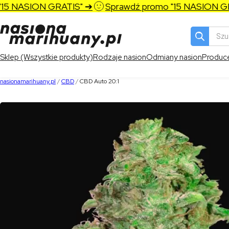
 NASION GRATIS" ➔
Sprawdź promo "15 NASION GRAT
Wyszukiw
produktó
Sklep (Wszystkie produkty)
Rodzaje nasion
Odmiany nasion
Produc
nasionamarihuany.pl
/
CBD
/
CBD Auto 20:1