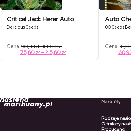
Critical Jack Herer Auto
Auto Che
Delicious Seeds
00 Seeds Ba
Zakres
Cena:
Cena:
108,00
zł
–
308,00
zł
87,0
cen:
Zakres
75,60
zł
–
215,60
zł
60,9
od
cen:
108,00 zł
od
do
308,00 zł
75,60 zł
do
215,60 zł
Na skróty
Rodzaje nasi
Odmiany nasi
Producenci