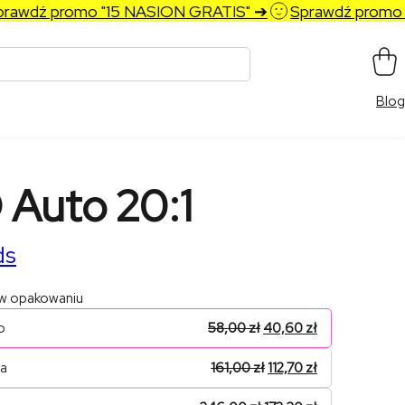
wdź promo "15 NASION GRATIS" ➔
Sprawdź promo "15
Blog
Auto 20:1
ds
 w opakowaniu
o
58,00
zł
40,60
zł
na
161,00
zł
112,70
zł