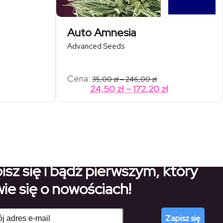
Auto Amnesia
Advanced Seeds
kres
Zakres
Cena:
35,00
zł
–
246,00
zł
n:
cen:
Zakres
Zakres
24,50
zł
–
172,20
zł
od
cen:
cen:
,00 zł
35,00 zł
od
od
do
4,00 zł
246,00 zł
59,50 zł
24,50 zł
do
do
212,80 zł
172,20 zł
isz się i bądź pierwszym, który
ie się o nowościach!
Zapisz się