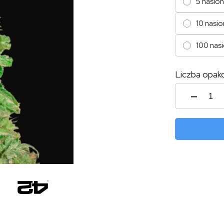
5 nasion
10 nasio
100 nas
Liczba opak
ilość
CBD
Auto
20:1