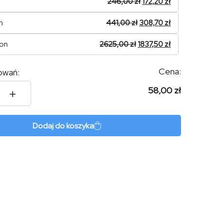
246,00
zł
172,20
zł
n
441,00
zł
308,70
zł
ion
2625,00
zł
1837,50
zł
Cena:
owań:
58,00 zł
Dodaj do koszyka