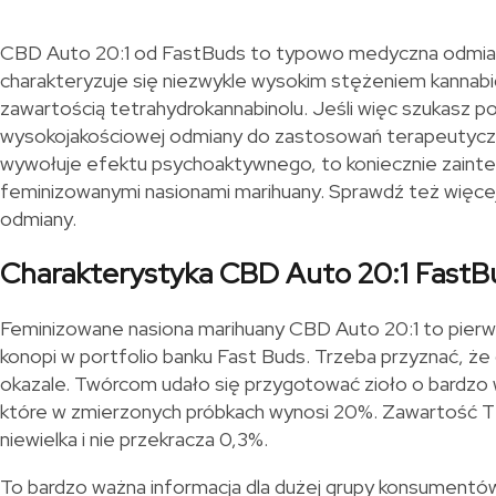
CBD Auto 20:1 od FastBuds to typowo medyczna odmian
charakteryzuje się niezwykle wysokim stężeniem kannabi
zawartością tetrahydrokannabinolu. Jeśli więc szukasz po
wysokojakościowej odmiany do zastosowań terapeutyczn
wywołuje efektu psychoaktywnego, to koniecznie zainter
feminizowanymi nasionami marihuany. Sprawdź też więc
odmiany.
Charakterystyka CBD Auto 20:1 FastB
Feminizowane nasiona marihuany CBD Auto 20:1 to pie
konopi w portfolio banku Fast Buds. Trzeba przyznać, że
okazale. Twórcom udało się przygotować zioło o bardzo
które w zmierzonych próbkach wynosi 20%. Zawartość T
niewielka i nie przekracza 0,3%.
To bardzo ważna informacja dla dużej grupy konsumentów,