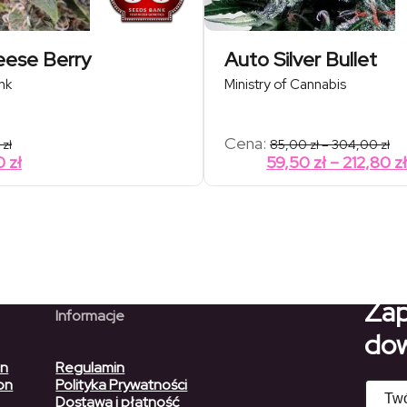
ese Berry
Auto Silver Bullet
nk
Ministry of Cannabis
Za
Cena:
0
zł
85,00
zł
–
304,00
zł
ce
0
zł
59,50
zł
–
212,80
zł
od
85
do
30
Zap
Informacje
dow
on
Regulamin
on
Polityka Prywatności
Dostawa i płatność