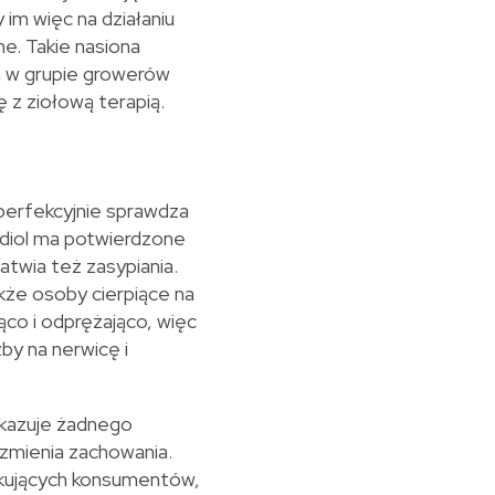
 im więc na działaniu
e. Takie nasiona
 w grupie growerów
 z ziołową terapią.
perfekcyjnie sprawdza
bidiol ma potwierdzone
atwia też zasypiania.
kże osoby cierpiące na
ąco i odprężająco, więc
żby na nerwicę i
ykazuje żadnego
 zmienia zachowania.
tkujących konsumentów,