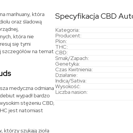
a marihuany, która
Specyfikacja CBD Auto
diolu oraz śladową
rządnej,
Kategoria:
Producent:
ych, która nie
Plon:
esuj się tymi
THC:
ej szczegółów na temat
CBD:
Smak/Zapach:
Genetyka:
Czas Kwitnienia:
uds
Działanie:
Indica/Sativa:
Wysokość:
rwsza medyczna odmiana
Liczba nasion:
 debiut wypadł bardzo
 wysokim stężeniu CBD,
HC jest natomiast
 którzy szukają zioła