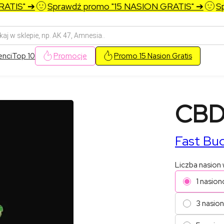
IS" ➔
Sprawdź promo "15 NASION GRATIS" ➔
Spra
arka
w
enci
Top 10
Promocje
Promo 15 Nasion Gratis
CBD 
Fast Bu
Liczba nasion
1 nasion
3 nasio