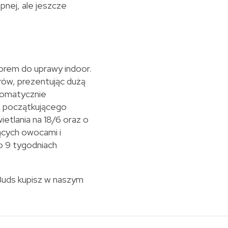
pnej, ale jeszcze
rem do uprawy indoor.
ów, prezentując dużą
utomatycznie
m początkującego
ietlania na 18/6 oraz o
ących owocami i
 9 tygodniach
Buds kupisz w naszym