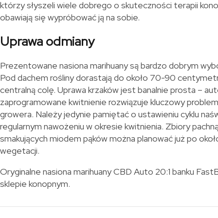
którzy słyszeli wiele dobrego o skuteczności terapii kono
obawiają się wypróbować ją na sobie.
Uprawa odmiany
Prezentowane nasiona marihuany są bardzo dobrym wybo
Pod dachem rośliny dorastają do około 70-90 centymetr
centralną colę. Uprawa krzaków jest banalnie prosta – a
zaprogramowane kwitnienie rozwiązuje kluczowy proble
growera. Należy jedynie pamiętać o ustawieniu cyklu naśw
regularnym nawożeniu w okresie kwitnienia. Zbiory pachn
smakujących miodem pąków można planować już po około
wegetacji.
Oryginalne nasiona marihuany CBD Auto 20:1 banku Fast
sklepie konopnym.