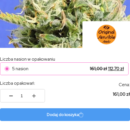
Liczba nasion w opakowaniu
5 nasion
161,00
zł
112,70
zł
Liczba opakowań:
Cena:
161,00 zł
ilość
Cbd
Lemon
Aid
Dodaj do koszyka