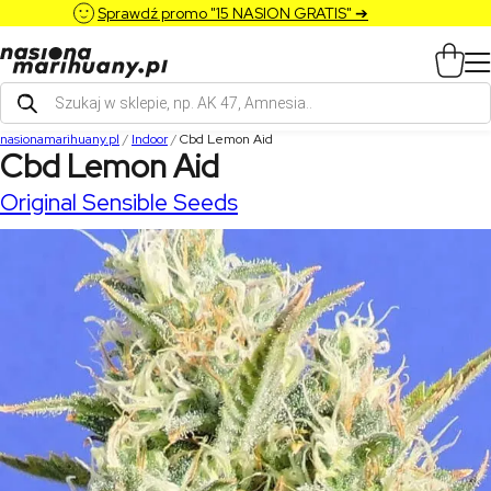
Sprawdź promo "15 NASION GRATIS" ➔
Wyszukiwarka
produktów
nasionamarihuany.pl
/
Indoor
/
Cbd Lemon Aid
Cbd Lemon Aid
Original Sensible Seeds