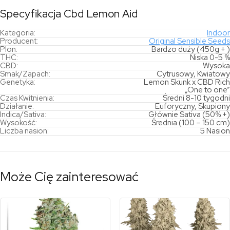
Specyfikacja Cbd Lemon Aid
Kategoria:
Indoor
Producent:
Original Sensible Seeds
Plon:
Bardzo duży (450g + )
THC:
Niska 0-5 %
CBD:
Wysoka
Smak/Zapach:
Cytrusowy, Kwiatowy
Genetyka:
Lemon Skunk x CBD Rich
„One to one”
Czas Kwitnienia:
Średni 8-10 tygodni
Działanie:
Euforyczny, Skupiony
Indica/Sativa:
Głównie Sativa (50% +)
Wysokość:
Średnia (100 – 150 cm)
Liczba nasion:
5 Nasion
Może Cię zainteresować