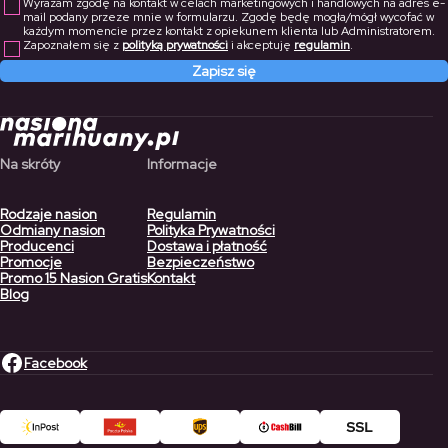
Wyrażam zgodę na kontakt w celach marketingowych i handlowych na adres e-
mail podany przeze mnie w formularzu. Zgodę będę mogła/mógł wycofać w
każdym momencie przez kontakt z opiekunem klienta lub Administratorem.
Zapoznałem się z
polityką prywatności
i akceptuję
regulamin
.
Zapisz się
Na skróty
Informacje
Rodzaje nasion
Regulamin
Odmiany nasion
Polityka Prywatności
Producenci
Dostawa i płatność
Promocje
Bezpieczeństwo
Promo 15 Nasion Gratis
Kontakt
Blog
Facebook