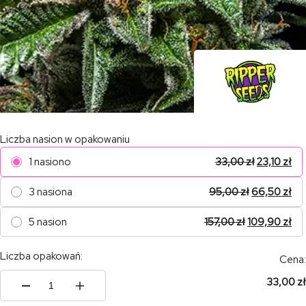
Liczba nasion w opakowaniu
1 nasiono
33,00
zł
23,10
zł
3 nasiona
95,00
zł
66,50
zł
5 nasion
157,00
zł
109,90
zł
Liczba opakowań:
Cena:
33,00 zł
ilość
Chempie