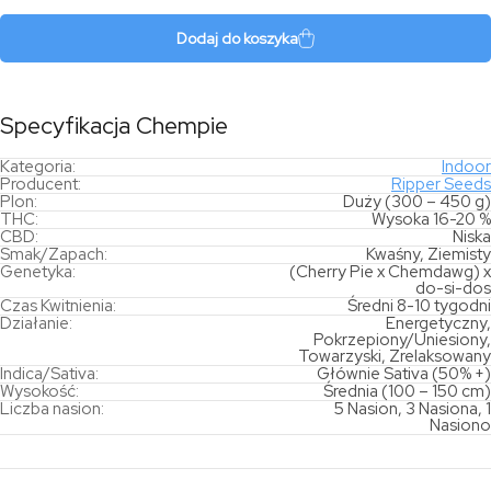
Dodaj do koszyka
Specyfikacja Chempie
Kategoria:
Indoor
Producent:
Ripper Seeds
Plon:
Duży (300 – 450 g)
THC:
Wysoka 16-20 %
CBD:
Niska
Smak/Zapach:
Kwaśny, Ziemisty
Genetyka:
(Cherry Pie x Chemdawg) x
do-si-dos
Czas Kwitnienia:
Średni 8-10 tygodni
Działanie:
Energetyczny,
Pokrzepiony/Uniesiony,
Towarzyski, Zrelaksowany
Indica/Sativa:
Głównie Sativa (50% +)
Wysokość:
Średnia (100 – 150 cm)
Liczba nasion:
5 Nasion, 3 Nasiona, 1
Nasiono