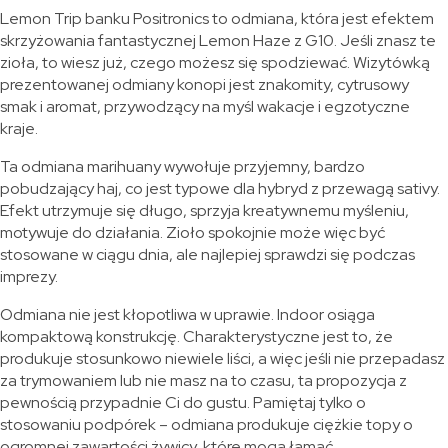
Lemon Trip banku Positronics to odmiana, która jest efektem
skrzyżowania fantastycznej Lemon Haze z G10. Jeśli znasz te
zioła, to wiesz już, czego możesz się spodziewać. Wizytówką
prezentowanej odmiany konopi jest znakomity, cytrusowy
smak i aromat, przywodzący na myśl wakacje i egzotyczne
kraje.
Ta odmiana marihuany wywołuje przyjemny, bardzo
pobudzający haj, co jest typowe dla hybryd z przewagą sativy.
Efekt utrzymuje się długo, sprzyja kreatywnemu myśleniu,
motywuje do działania. Zioło spokojnie może więc być
stosowane w ciągu dnia, ale najlepiej sprawdzi się podczas
imprezy.
Odmiana nie jest kłopotliwa w uprawie. Indoor osiąga
kompaktową konstrukcję. Charakterystyczne jest to, że
produkuje stosunkowo niewiele liści, a więc jeśli nie przepadasz
za trymowaniem lub nie masz na to czasu, ta propozycja z
pewnością przypadnie Ci do gustu. Pamiętaj tylko o
stosowaniu podpórek – odmiana produkuje ciężkie topy o
ogromnej zawartości żywicy, które mogą łamać