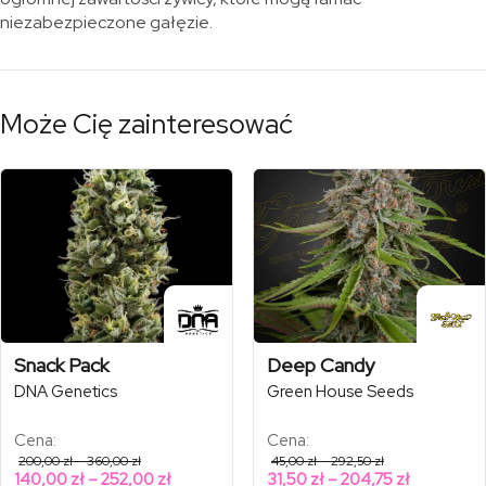
niezabezpieczone gałęzie.
Może Cię zainteresować
Snack Pack
Deep Candy
DNA Genetics
Green House Seeds
Cena:
Cena:
Zakres
Zakres
200,00
zł
–
360,00
zł
45,00
zł
–
292,50
zł
cen:
cen:
Zakres
Zakres
140,00
zł
–
252,00
zł
31,50
zł
–
204,75
zł