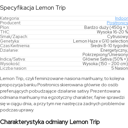
Specyfikacja Lemon Trip
Kategoria:
Indoor
Producent:
Positronics
Plon:
Bardzo duży (450g + )
THC:
Wysoka 16-20 %
Smak/Zapach:
Cytrusowy
Genetyka:
Lemon Haze x G10 selection
Czas Kwitnienia:
Średni 8-10 tygodni
Działanie:
Energetyczny,
Pokrzepiony/Uniesiony
Indica/Sativa:
Głównie Sativa (50% +)
Wysokość:
Wysoka (150 – 200 cm)
Liczba nasion:
5 Nasion
Lemon Trip, czyli feminizowane nasiona marihuany, to kolejna
propozycja banku Positronics skierowana głównie do osób
preferujących pobudzające działanie sativy. Prezentowana
odmiana marihuany ma egzotyczny charakter, fajnie sprawdzi
się w ciągu dnia, a przy tym nie nastręcza żadnych problemów
podczas uprawy.
Charakterystyka odmiany Lemon Trip