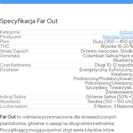
Specyfikacja Far Out
Kategoria:
Indoor
Producent:
Mandala Seeds
Plon:
Duży (300 – 450 g)
THC:
Wysoka 16-20 %
Smak/Zapach:
Drzewo owocowe, Słodki
Genetyka:
Columbian Sativa/Haze x
Blueberry
Czas Kwitnienia:
Długi 10-12 tygodni
Działanie:
Energetyczny, Euforyczny,
Kreatywny,
Podniecony/Podekscytowany
Pokrzepiony/Uniesiony,
Szczęśliwy, Towarzyski,
Zrelaksowany
Indica/Sativa:
Głównie Sativa (50% +)
Wysokość:
Średnia (100 – 150 cm)
Liczba nasion:
6 Nasion, 3 Nasiona
Far Out
to odmiana przeznaczona dla doświadczonych
plantatorów, głównie z uwagi na długi okres kwitnienia.
Początkujący mogą popełnić zbyt wiele błędów, które