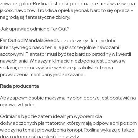
zniweczą plon. Roślina jest dość podatna na stres i wrażliwa na
jakość nawozów. Troskliwa opieka jednak bardzo się opłaca –
nagrodą są fantastyczne zbiory.
Jak uprawiać odmianę Far Out?
Far Out od Mandala Seeds
przede wszystkim nie lubi
intensywnego nawożenia, a już szczególnie nawozami
azotowymi. Plantator musi być też bardzo ostrożny w kwestii
nawadniania. W naszym klimacie niezbędna jest uprawa w
szklarni, choć oczywiście w Polsce jakakolwiek forma
prowadzenia marihuany jest zakazana.
Rada producenta
Aby zapewnić sobie maksymalny plon dobrze jest postawić na
uprawę w hydro.
Odmiana będzie zatem idealnym wyborem dla
doświadczonych plantatorów, którzy mają odpowiedni poziom
wiedzy na temat prowadzenia konopi. Roślina wykazuje także
dużą odporność na pleśń i pasożyty.