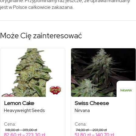
oryginalne. Przypominamy raz jeszcze, że uprawa marihuany
jest w Polsce całkowicie zakazana.
Może Cię zainteresować
Lemon Cake
Swiss Cheese
Heavyweight Seeds
Nirvana
Cena:
Cena:
Zakres
Zakres
118,00
zł
–
319,00
zł
74,00
zł
–
201,00
zł
cen:
cen:
Zakres
Zakres
82,60
zł
–
223,30
zł
51,80
zł
–
140,70
zł