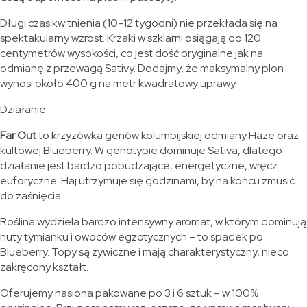
Długi czas kwitnienia (10-12 tygodni) nie przekłada się na
spektakularny wzrost. Krzaki w szklarni osiągają do 120
centymetrów wysokości, co jest dość oryginalne jak na
odmianę z przewagą Sativy. Dodajmy, że maksymalny plon
wynosi około 400 g na metr kwadratowy uprawy.
Działanie
Far Out
to krzyżówka genów kolumbijskiej odmiany Haze oraz
kultowej Blueberry. W genotypie dominuje Sativa, dlatego
działanie jest bardzo pobudzające, energetyczne, wręcz
euforyczne. Haj utrzymuje się godzinami, by na końcu zmusić
do zaśnięcia.
Roślina wydziela bardzo intensywny aromat, w którym dominują
nuty tymianku i owoców egzotycznych – to spadek po
Blueberry. Topy są żywiczne i mają charakterystyczny, nieco
zakręcony kształt.
Oferujemy nasiona pakowane po 3 i 6 sztuk – w 100%