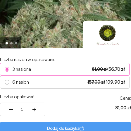
Liczba nasion w opakowaniu
3 nasiona
81,00
zł
56,70
zł
6 nasion
157,00
zł
109,90
zł
Liczba opakowań:
Cena:
81,00 zł
ilość
Far
Out
Dodaj do koszyka