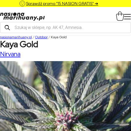
Sprawdź promo "15 NASION GRATIS" ➔
Wyszukiwarka
produktów
nasionamarihuany.pl
/
Outdoor
/
Kaya Gold
Kaya Gold
Nirvana