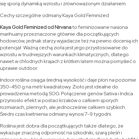
się sporą dynamiką wzrostu i zrównoważonym działaniem.
Cechy szczególne odmiany Kaya Gold Feminized
Kaya Gold Feminized od Nirvana
to feminizowane nasiona
marihuany przeznaczone głównie dla początkujących
hodowców, jednak starzy wyjadacze też na pewno docenią ich
potencjał. Ważną cechą zioła jest jego przystosowanie do
wzrostu w trudniejszych warunkach klimatycznych, dlatego
nawet w chłodnych krajach z krótkim latem można pomyśleć o
uprawie outdoor.
Indoor roślina osiąga średnią wysokość i daje plon na poziomie
350-450 g na metr kwadratowy. Zioło jest idealne do
prowadzenia metodą SOG. Połączenie genów Sativa i Indica
przyniosło efekt w postaci krzaków o całkiem sporych
rozmiarach, plennych, ale jednocześnie całkiem szybkich.
Średni czas kwitnienia odmiany wynosi 7-9 tygodni.
Roślina jest dobra dla początkujących także dlatego, że
wykazuje znaczną odporność na szkodniki, szarą pleśń i