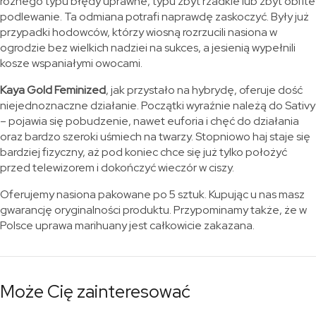
różnego typu błędy uprawne, typu zbyt rzadkie lub zbyt obfite
podlewanie. Ta odmiana potrafi naprawdę zaskoczyć. Były już
przypadki hodowców, którzy wiosną rozrzucili nasiona w
ogrodzie bez wielkich nadziei na sukces, a jesienią wypełnili
kosze wspaniałymi owocami.
Kaya Gold Feminized
, jak przystało na hybrydę, oferuje dość
niejednoznaczne działanie. Początki wyraźnie należą do Sativy
– pojawia się pobudzenie, nawet euforia i chęć do działania
oraz bardzo szeroki uśmiech na twarzy. Stopniowo haj staje się
bardziej fizyczny, aż pod koniec chce się już tylko położyć
przed telewizorem i dokończyć wieczór w ciszy.
Oferujemy nasiona pakowane po 5 sztuk. Kupując u nas masz
gwarancję oryginalności produktu. Przypominamy także, że w
Polsce uprawa marihuany jest całkowicie zakazana.
Może Cię zainteresować