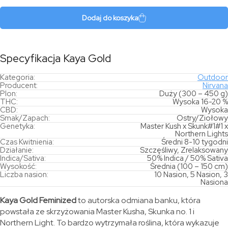
Gold
Dodaj do koszyka
Specyfikacja Kaya Gold
Kategoria:
Outdoor
Producent:
Nirvana
Plon:
Duży (300 – 450 g)
THC:
Wysoka 16-20 %
CBD:
Wysoka
Smak/Zapach:
Ostry/Ziołowy
Genetyka:
Master Kush x Skunk#1#1 x
Northern Lights
Czas Kwitnienia:
Średni 8-10 tygodni
Działanie:
Szczęśliwy, Zrelaksowany
Indica/Sativa:
50% Indica / 50% Sativa
Wysokość:
Średnia (100 – 150 cm)
Liczba nasion:
10 Nasion, 5 Nasion, 3
Nasiona
Kaya Gold Feminized
to autorska odmiana banku, która
powstała ze skrzyżowania Master Kusha, Skunka no. 1 i
Northern Light. To bardzo wytrzymała roślina, która wykazuje