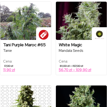
Tani Purple Maroc #65
White Magic
Tanie
Mandala Seeds
Cena:
Cena:
Zakres
17,00
zł
81,00
zł
–
157,00
zł
cen:
Zakres
11,90
zł
56,70
zł
–
109,90
zł
od
cen:
81,00 zł
od
do
157,00 zł
56,70 zł
do
109,90 zł