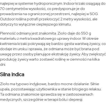
najlepiej w systemie hydroponicznym. Indoor krzaki osiągają do
70 centymetrów wysokości, co predysponuje je do
prowadzenia na ograniczonej przestrzeni, najlepiej w SOG.
Outdoor roślina potrafi przekroczyć 2 metry wysokości, ale
dotyczy to wyłącznie cieplejszego klimatu.
Plenność odmiany jest znakomita. Zioło daje do 550 g
materiału z metra kwadratowego uprawy indoor. W okresie
kwitnienia krzaki pokrywają się bardzo gęsta warstwą żywicy, co
dodaje im uroku i sprawia, że odmiana może być brana pod
uwagę przez osoby planujące ekstrakcję żywicy. Aby zwiększyć
produkcję żywicy warto zostawić roślinę w ciemności na kilka
dni.
Silna Indica
Zioło ma typowo indyjkowe, bardzo mocne działanie. Silnie
upala, pozostawiając użytkownika w stanie błogiego relaksu.
Ta odmiana znakomicie sprawdza się w zastosowaniach
medycznych, szczególnie w terapii bólu i depresji.