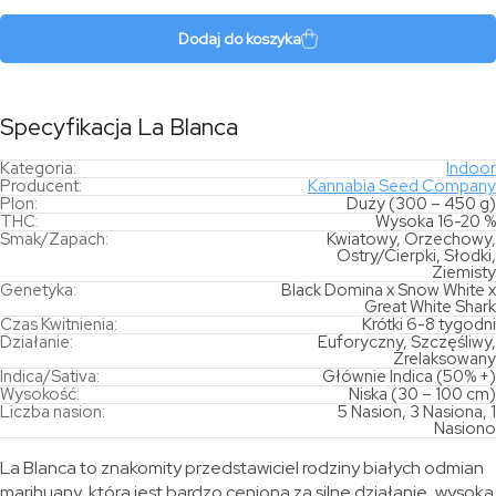
Blanca
Dodaj do koszyka
Specyfikacja La Blanca
Kategoria:
Indoor
Producent:
Kannabia Seed Company
Plon:
Duży (300 – 450 g)
THC:
Wysoka 16-20 %
Smak/Zapach:
Kwiatowy, Orzechowy,
Ostry/Cierpki, Słodki,
Ziemisty
Genetyka:
Black Domina x Snow White x
Great White Shark
Czas Kwitnienia:
Krótki 6-8 tygodni
Działanie:
Euforyczny, Szczęśliwy,
Zrelaksowany
Indica/Sativa:
Głównie Indica (50% +)
Wysokość:
Niska (30 – 100 cm)
Liczba nasion:
5 Nasion, 3 Nasiona, 1
Nasiono
La Blanca to znakomity przedstawiciel rodziny białych odmian
marihuany, która jest bardzo ceniona za silne działanie, wysoką