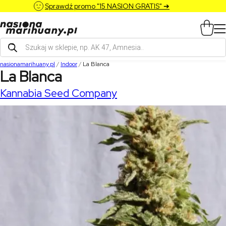
Sprawdź promo "15 NASION GRATIS" ➔
Wyszukiwarka
produktów
nasionamarihuany.pl
/
Indoor
/
La Blanca
La Blanca
Kannabia Seed Company