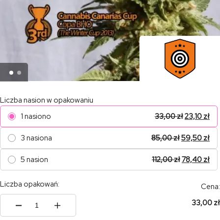
Liczba nasion w opakowaniu
1 nasiono
33,00
zł
23,10
zł
3 nasiona
85,00
zł
59,50
zł
5 nasion
112,00
zł
78,40
zł
Liczba opakowań:
Cena:
33,00 zł
ilość
La