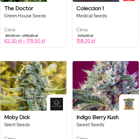
The Doctor
Coleccion 1
Green House Seeds
Medical Seeds
Cena:
Cena:
Zakres
89,00
zł
–
255,00
zł
226,00
zł
cen:
Zakres
62,30
zł
–
178,50
zł
158,20
zł
od
cen:
89,00 zł
od
do
255,00 zł
62,30 zł
do
178,50 zł
Moby Dick
Indigo Berry Kush
Silent Seeds
Sweet Seeds
Cena:
Cena: