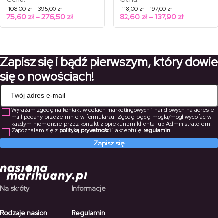
Zakres
Zakres
108,00
zł
–
395,00
zł
118,00
zł
–
197,00
zł
cen:
cen:
Zakres
Zakres
75,60
zł
–
276,50
zł
82,60
zł
–
137,90
zł
od
od
cen:
cen:
108,00 zł
118,00 zł
od
od
do
do
395,00 zł
197,00 zł
75,60 zł
82,60 zł
do
do
Zapisz się i bądź pierwszym, który dowie
276,50 zł
137,90 zł
się o nowościach!
Wyrażam zgodę na kontakt w celach marketingowych i handlowych na adres e-
mail podany przeze mnie w formularzu. Zgodę będę mogła/mógł wycofać w
każdym momencie przez kontakt z opiekunem klienta lub Administratorem.
Zapoznałem się z
polityką prywatności
i akceptuję
regulamin
.
Zapisz się
Na skróty
Informacje
Rodzaje nasion
Regulamin