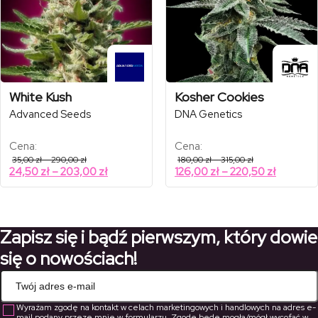
White Kush
Kosher Cookies
Advanced Seeds
DNA Genetics
Cena:
Cena:
Zakres
Zakres
35,00
zł
–
290,00
zł
180,00
zł
–
315,00
zł
cen:
cen:
Zakres
Zakres
24,50
zł
–
203,00
zł
126,00
zł
–
220,50
zł
od
od
cen:
cen:
35,00 zł
180,00 zł
od
od
do
do
290,00 zł
315,00 zł
24,50 zł
126,00 z
do
do
Zapisz się i bądź pierwszym, który dowie
203,00 zł
220,50 z
się o nowościach!
Wyrażam zgodę na kontakt w celach marketingowych i handlowych na adres e-
mail podany przeze mnie w formularzu. Zgodę będę mogła/mógł wycofać w