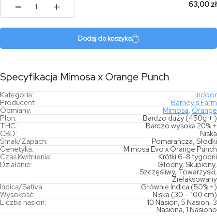
63,00 zł
ilość
Mimosa
x
Orange
Dodaj do koszyka
Punch
Specyfikacja Mimosa x Orange Punch
Kategoria:
Indoor
Producent:
Barney's Farm
Odmiany:
Mimosa
,
Orange
Plon:
Bardzo duży (450g + )
THC:
Bardzo wysoka 20% +
CBD:
Niska
Smak/Zapach:
Pomarańcza, Słodki
Genetyka:
Mimosa Evo x Orange Punch
Czas Kwitnienia:
Krótki 6-8 tygodni
Działanie:
Głodny, Skupiony,
Szczęśliwy, Towarzyski,
Zrelaksowany
Indica/Sativa:
Głównie Indica (50% +)
Wysokość:
Niska (30 – 100 cm)
Liczba nasion:
10 Nasion, 5 Nasion, 3
Nasiona, 1 Nasiono