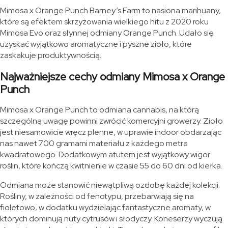
Mimosa x Orange Punch Barney’s Farm to nasiona marihuany,
które są efektem skrzyżowania wielkiego hitu z 2020 roku
Mimosa Evo oraz słynnej odmiany Orange Punch. Udało się
uzyskać wyjątkowo aromatyczne i pyszne zioło, które
zaskakuje produktywnością.
Najważniejsze cechy odmiany Mimosa x Orange
Punch
Mimosa x Orange Punch to odmiana cannabis, na którą
szczególną uwagę powinni zwrócić komercyjni growerzy. Zioło
jest niesamowicie wręcz plenne, w uprawie indoor obdarzając
nas nawet 700 gramami materiału z każdego metra
kwadratowego. Dodatkowym atutem jest wyjątkowy wigor
roślin, które kończą kwitnienie w czasie 55 do 60 dni od kiełka.
Odmiana może stanowić niewątpliwą ozdobę każdej kolekcji.
Rośliny, w zależności od fenotypu, przebarwiają się na
fioletowo, w dodatku wydzielając fantastyczne aromaty, w
których dominują nuty cytrusów i słodyczy. Koneserzy wyczują