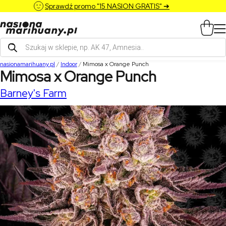
Sprawdź promo "15 NASION GRATIS" ➔
Wyszukiwarka
produktów
nasionamarihuany.pl
/
Indoor
/
Mimosa x Orange Punch
Mimosa x Orange Punch
Barney's Farm