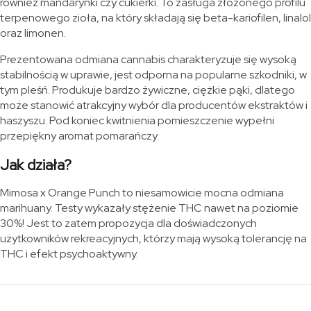
również mandarynki czy cukierki. To zasługa złożonego profilu
terpenowego zioła, na który składają się beta-kariofilen, linalol
oraz limonen.
Prezentowana odmiana cannabis charakteryzuje się wysoką
stabilnością w uprawie, jest odporna na popularne szkodniki, w
tym pleśń. Produkuje bardzo żywiczne, ciężkie pąki, dlatego
może stanowić atrakcyjny wybór dla producentów ekstraktów i
haszyszu. Pod koniec kwitnienia pomieszczenie wypełni
przepiękny aromat pomarańczy.
Jak działa?
Mimosa x Orange Punch to niesamowicie mocna odmiana
marihuany. Testy wykazały stężenie THC nawet na poziomie
30%! Jest to zatem propozycja dla doświadczonych
użytkowników rekreacyjnych, którzy mają wysoką tolerancję na
THC i efekt psychoaktywny.