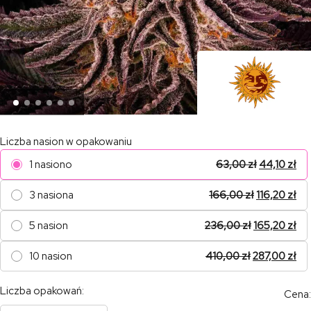
Liczba nasion w opakowaniu
1 nasiono
63,00
zł
44,10
zł
3 nasiona
166,00
zł
116,20
zł
5 nasion
236,00
zł
165,20
zł
10 nasion
410,00
zł
287,00
zł
Liczba opakowań:
Cena: