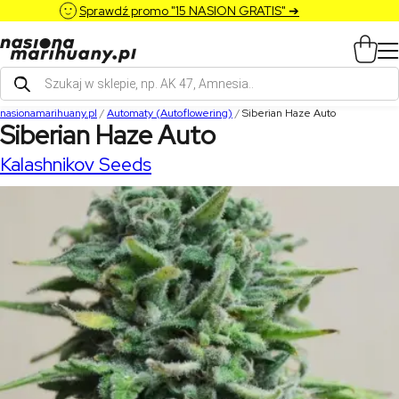
Sprawdź promo "15 NASION GRATIS" ➔
Wyszukiwarka
produktów
nasionamarihuany.pl
/
Automaty (Autoflowering)
/
Siberian Haze Auto
Siberian Haze Auto
Kalashnikov Seeds