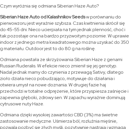
Czym wyróżnia się odmiana Siberian Haze Auto?
Siberian Haze Auto od Kalashnikov Seeds
w porównaniu do
pierwowzoru jest wyraźnie szybsza. Czas kwitnienia skrócił się
do 45-55 dni. Nieco ucierpiała na tym jednak plenność, choć i
tak pozostaje ona na bardzo przyzwoitym poziomie. W uprawie
indoor z jednego metra kwadratowego można uzyskać do 350
g materiału. Outdoor jest to do 80 g na roślinę.
Odmiana powstała ze skrzyżowania Siberian Haze z genami
Russian Ruderalis. W efekcie nieco zmienił się jej genotyp.
Nadal jednak mamy do czynienia z przewagą Sativy, dlatego
zioło działa nieco pobudzająco, motywuje do działania i
otwiera umysł na nowe doznania. W drugiej fazie haj
przechodzi w totalne odprężenie, które przyspiesza zaśnięcie i
zapewnia głęboki, zdrowy sen. W zapachu wyraźnie dominują
cytrusowe nuty Haze.
Odmiana dzięki wysokiej zawartości CBD (3%) ma świetne
zastosowanie medyczne. Uśmierza ból, rozluźnia mięśnie,
pozwala pozbyć się złych myśli, pozytywnie nastraja i wzmaga