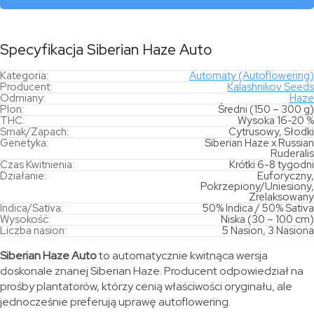
Specyfikacja Siberian Haze Auto
Kategoria:
Automaty (Autoflowering)
Producent:
Kalashnikov Seeds
Odmiany:
Haze
Plon:
Średni (150 – 300 g)
THC:
Wysoka 16-20 %
Smak/Zapach:
Cytrusowy, Słodki
Genetyka:
Siberian Haze x Russian
Ruderalis
Czas Kwitnienia:
Krótki 6-8 tygodni
Działanie:
Euforyczny,
Pokrzepiony/Uniesiony,
Zrelaksowany
Indica/Sativa:
50% Indica / 50% Sativa
Wysokość:
Niska (30 – 100 cm)
Liczba nasion:
5 Nasion, 3 Nasiona
Siberian Haze Auto
to automatycznie kwitnąca wersja
doskonale znanej Siberian Haze. Producent odpowiedział na
prośby plantatorów, którzy cenią właściwości oryginału, ale
jednocześnie preferują uprawę autoflowering.