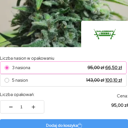
Liczba nasion w opakowaniu
3 nasiona
95,00
zł
66,50
zł
5 nasion
143,00
zł
100,10
zł
Liczba opakowań:
Cena:
95,00 zł
ilość
Siberian
Haze
Auto
Dodaj do koszyka