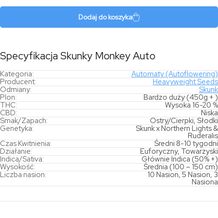
Monkey
Auto
Dodaj do koszyka
Specyfikacja Skunky Monkey Auto
Kategoria:
Automaty (Autoflowering)
Producent:
Heavyweight Seeds
Odmiany:
Skunk
Plon:
Bardzo duży (450g + )
THC:
Wysoka 16-20 %
CBD:
Niska
Smak/Zapach:
Ostry/Cierpki, Słodki
Genetyka:
Skunk x Northern Lights &
Ruderalis
Czas Kwitnienia:
Średni 8-10 tygodni
Działanie:
Euforyczny, Towarzyski
Indica/Sativa:
Głównie Indica (50% +)
Wysokość:
Średnia (100 – 150 cm)
Liczba nasion:
10 Nasion, 5 Nasion, 3
Nasiona