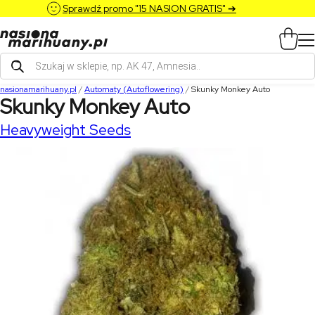
Sprawdź promo "15 NASION GRATIS" ➔
Wyszukiwarka
produktów
nasionamarihuany.pl
/
Automaty (Autoflowering)
/
Skunky Monkey Auto
Skunky Monkey Auto
Heavyweight Seeds