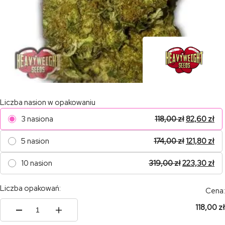
Liczba nasion w opakowaniu
3 nasiona
118,00
zł
82,60
zł
5 nasion
174,00
zł
121,80
zł
10 nasion
319,00
zł
223,30
zł
Liczba opakowań:
Cena:
118,00 zł
ilość
Skunky