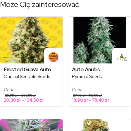
Może Cię zainteresować
Frosted Guava Auto
Auto Anubis
Original Sensible Seeds
Pyramid Seeds
Cena:
Cena:
Zakres
Zakres
29,00
zł
–
235,00
zł
27,00
zł
–
112,00
zł
cen:
cen:
Zakres
Zakres
20,30
zł
–
164,50
zł
18,90
zł
–
78,40
zł
od
od
cen:
cen:
29,00 zł
27,00 zł
od
od
do
do
235,00 zł
112,00 zł
20,30 zł
18,90 zł
do
do
164,50 zł
78,40 zł