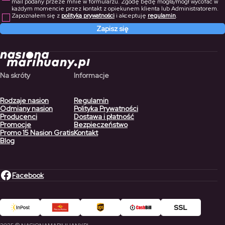
mail podany przeze mnie w formularzu. Zgodę będę mogła/mógł wycofać w
każdym momencie przez kontakt z opiekunem klienta lub Administratorem.
Zapoznałem się z
polityką prywatności
i akceptuję
regulamin
.
Zapisz się
Na skróty
Informacje
Rodzaje nasion
Regulamin
Odmiany nasion
Polityka Prywatności
Producenci
Dostawa i płatność
Promocje
Bezpieczeństwo
Promo 15 Nasion Gratis
Kontakt
Blog
Facebook