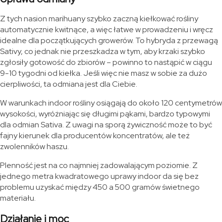
Z tych nasion marihuany szybko zaczną kiełkować rośliny
automatycznie kwitnące, a więc łatwe w prowadzeniu i wręcz
idealne dla początkujących growerów. To hybryda z przewagą
Sativy, co jednak nie przeszkadza w tym, aby krzaki szybko
zgłosiły gotowość do zbiorów – powinno to nastąpić w ciągu
9-10 tygodni od kiełka. Jeśli więc nie masz w sobie za dużo
cierpliwości, ta odmiana jest dla Ciebie.
W warunkach indoor rośliny osiągają do około 120 centymetrów
wysokości, wyróżniając się długimi pąkami, bardzo typowymi
dla odmian Sativa. Z uwagi na sporą żywiczność może to być
fajny kierunek dla producentów koncentratów, ale też
zwolenników haszu.
Plenność jest na co najmniej zadowalającym poziomie. Z
jednego metra kwadratowego uprawy indoor da się bez
problemu uzyskać między 450 a 500 gramów świetnego
materiału.
Działanie i moc