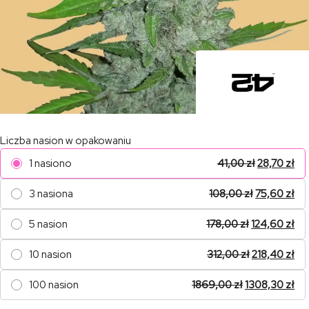
Liczba nasion w opakowaniu
1 nasiono
41,00
zł
28,70
zł
3 nasiona
108,00
zł
75,60
zł
5 nasion
178,00
zł
124,60
zł
10 nasion
312,00
zł
218,40
zł
100 nasion
1869,00
zł
1308,30
zł