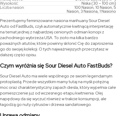
Wysokość:
Niska (30 – 100 cm)
Liczba nasion:
100 Nasion, 10 Nasion, 5
Nasion, 3 Nasiona, 1 Nasiono
Prezentujemy feminizowane nasiona marihuany Sour Diesel
Auto od FastBuds, czyli automatycznie kwitnącą interpretację
na temat jednej z najbardziej cenionych odmian konopi z
zachodniego wybrzeża USA. To zioło ma kilka bardzo
poważnych atutów, które powinny skłonić Cię do zaproszenia
go do swojej kolekcji. O tych najważniejszych przeczytasz w
dalszej części opisu.
Czym wyróżnia się Sour Diesel Auto FastBuds?
Sour Diesel Auto ma wiele wspólnego ze swoim legendarnym
protoplastą. Przede wszystkim mamy tutaj na myśli potężną
moc oraz charakterystyczny zapach diesla, który wypełnia całe
pomieszczenie już od wczesnego etapu kwitnienia. Olej
napędowy da się wyczuć również w trakcie konsumpcji, ale
łagodzą go nuty cytrusów i drzewa sandałowego.
Uprawa odmiany