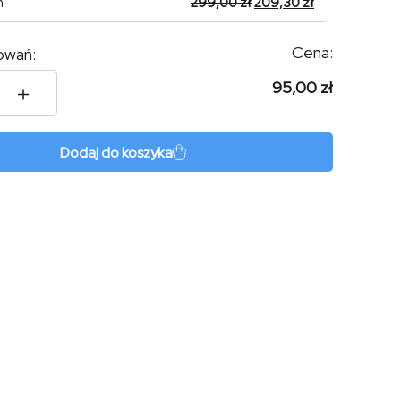
n
299,00
zł
209,30
zł
Cena:
owań:
95,00 zł
o
Dodaj do koszyka