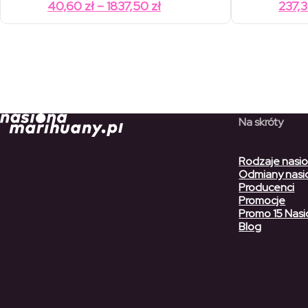
cen:
Zakres
40,60
zł
–
1837,50
zł
237,
od
cen:
58,00 zł
od
do
2625,00 zł
40,60 zł
do
1837,50 zł
Na skróty
Rodzaje nasi
Odmiany nasi
Producenci
Promocje
Promo 15 Nasi
Blog