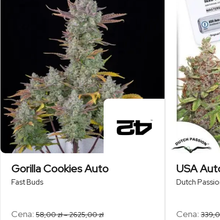
Gorilla Cookies Auto
USA Auto
Fast Buds
Dutch Passio
Zakres
Cena:
Cena:
58,00
zł
–
2625,00
zł
339,