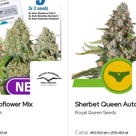
flower Mix
Sherbet Queen Aut
n
Royal Queen Seeds
Zak
Cena:
00
zł
40,50
zł
–
219,40
zł