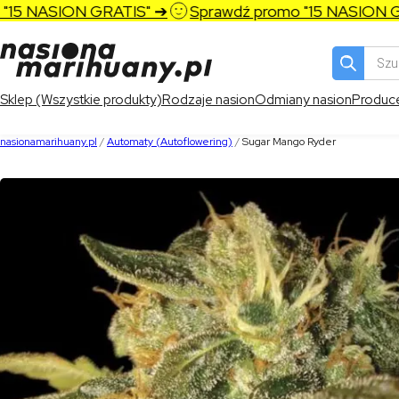
5 NASION GRATIS" ➔
Sprawdź promo "15 NASION GRA
Wyszukiw
produktó
Sklep (Wszystkie produkty)
Rodzaje nasion
Odmiany nasion
Produc
nasionamarihuany.pl
/
Automaty (Autoflowering)
/
Sugar Mango Ryder