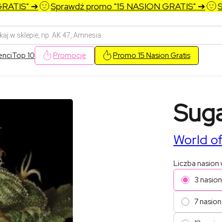
TIS" ➔
Sprawdź promo "15 NASION GRATIS" ➔
Spr
arka
w
enci
Top 10
Promocje
Promo 15 Nasion Gratis
Sug
World o
Liczba nasion
3 nasio
7 nasion