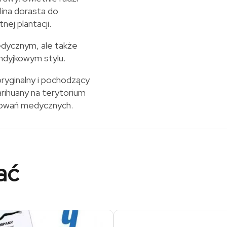
lina dorasta do
ej plantacji.
dycznym, ale także
ndyjkowym stylu.
oryginalny i pochodzący
arihuany na terytorium
osowań medycznych.
ać