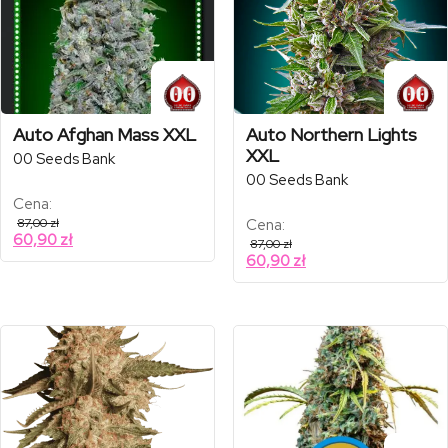
Auto Afghan Mass XXL
Auto Northern Lights
XXL
00 Seeds Bank
00 Seeds Bank
Cena:
87,00
zł
Cena:
60,90
zł
87,00
zł
60,90
zł