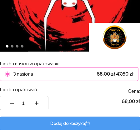
Liczba nasion w opakowaniu
3 nasiona
68,00
zł
47,60
zł
Liczba opakowań:
Cena:
68,00 zł
ilość
White
Widow
Original
Dodaj do koszyka
Auto