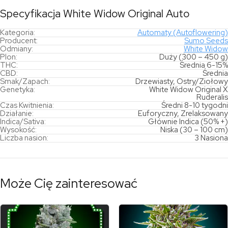
Specyfikacja White Widow Original Auto
Kategoria:
Automaty (Autoflowering)
Producent:
Sumo Seeds
Odmiany:
White Widow
Plon:
Duży (300 – 450 g)
THC:
Średnia 6-15%
CBD:
Średnia
Smak/Zapach:
Drzewiasty, Ostry/Ziołowy
Genetyka:
White Widow Original X
Ruderalis
Czas Kwitnienia:
Średni 8-10 tygodni
Działanie:
Euforyczny, Zrelaksowany
Indica/Sativa:
Głównie Indica (50% +)
Wysokość:
Niska (30 – 100 cm)
Liczba nasion:
3 Nasiona
Może Cię zainteresować