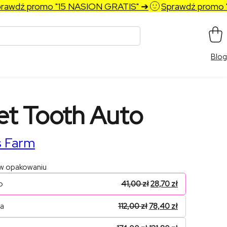
dź promo "15 NASION GRATIS" ➔
Sprawdź promo "15
Blog
t Tooth Auto
s Farm
 w opakowaniu
o
41,00
zł
28,70
zł
na
112,00
zł
78,40
zł