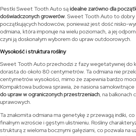
Pestki Sweet Tooth Auto są
idealne zarówno dla początku
doświadczonych growerów
. Sweet Tooth Auto to dobry 
początkujących hodowców, ponieważ jest dość nisko-wym
odmiana, która imponuje na wielu poziomach, a jej odporno
czyni ją doskonałym wyborem do upraw outdoorowych.
Wysokość i struktura rośliny
Sweet Tooth Auto przechodzi z fazy wegetatywnej do kwi
dorasta do około 80 centymetrów. Ta odmiana nie przek
centymetrów wysokości, mimo że zapewnia bardzo mocn
Kompaktowa budowa sprawia, że nasiona samokwitnące 
do upraw w ograniczonych przestrzeniach
, na balkonach
uprawowych.
Ta znakomita odmiana ma genetykę z przewagą indiki, co w
finalnym wzroście i gęstym ulistnieniu. Rośliny charaktery
strukturą z wieloma bocznymi gałęziami, co pozwala na uz