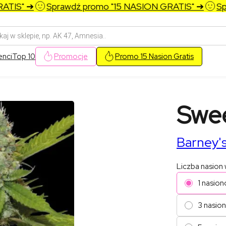
S" ➔
Sprawdź promo "15 NASION GRATIS" ➔
Spraw
arka
w
enci
Top 10
Promocje
Promo 15 Nasion Gratis
Swee
Barney'
Liczba nasion
1 nasion
3 nasio