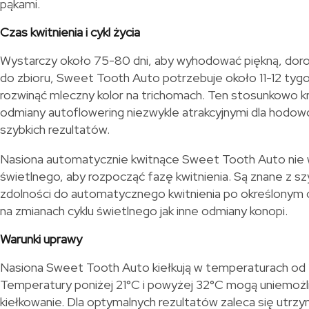
pąkami.
Czas kwitnienia i cykl życia
Wystarczy około 75-80 dni, aby wyhodować piękną, doros
do zbioru, Sweet Tooth Auto potrzebuje około 11-12 tygo
rozwinąć mleczny kolor na trichomach. Ten stosunkowo krót
odmiany autoflowering niezwykle atrakcyjnymi dla hodo
szybkich rezultatów.
Nasiona automatycznie kwitnące Sweet Tooth Auto nie 
świetlnego, aby rozpocząć fazę kwitnienia. Są znane z szy
zdolności do automatycznego kwitnienia po określonym 
na zmianach cyklu świetlnego jak inne odmiany konopi.
Warunki uprawy
Nasiona Sweet Tooth Auto kiełkują w temperaturach od 
Temperatury poniżej 21°C i powyżej 32°C mogą uniemożli
kiełkowanie. Dla optymalnych rezultatów zaleca się utrzy