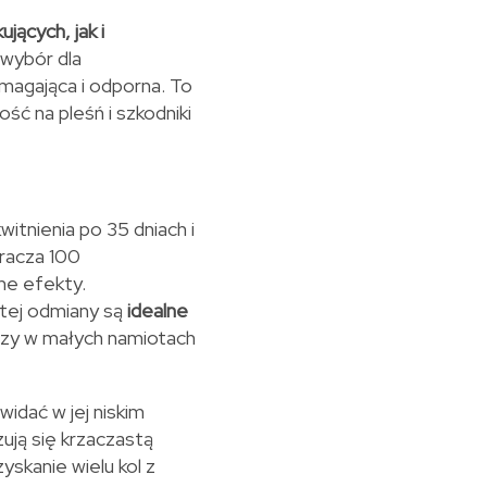
jących, jak i
wybór dla
agająca i odporna. To
ść na pleśń i szkodniki
tnienia po 35 dniach i
racza 100
e efekty.
tej odmiany są
idealne
 czy w małych namiotach
idać w jej niskim
zują się krzaczastą
yskanie wielu kol z