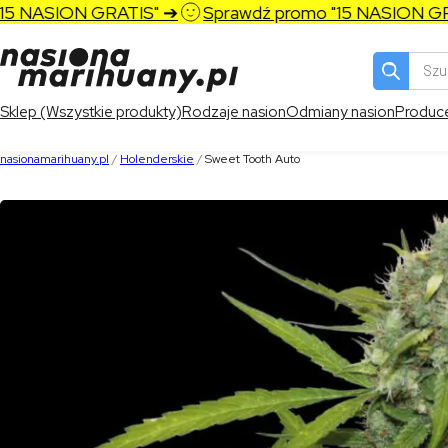
NASION GRATIS" ➔
Sprawdź promo "15 NASION GRATI
Wyszukiw
produktó
Sklep (Wszystkie produkty)
Rodzaje nasion
Odmiany nasion
Produc
nasionamarihuany.pl
/
Holenderskie
/
Sweet Tooth Auto