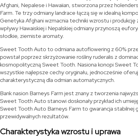
Afghani, Nepalese i Hawaiian, stworzona przez holender
Farm. Te trzy odmiany landrace łączą się w idealną komp
Genetyka Afghani wzmacnia techniki wzrostu i produkcję
wpływy Hawaiskiej i Nepalskiej odmiany przynoszą eufor
słodkie, ziemiste aromaty.
Sweet Tooth Auto to odmiana autoflowering z 60% przew
powstał poprzez skrzyżowanie rośliny ruderalis z dominacją
kosmopolityczną Sweet Tooth. Nasiona konopi Sweet T
wszystkie najlepsze cechy oryginału, jednocześnie oferu
charakterystyczną dla odmian automatycznych.
Bank nasion Barneys Farm jest znany z tworzenia najwyższ
Sweet Tooth Auto stanowi doskonały przykład ich umiej
Sweet Tooth Auto Barneys Farm to gwarancja stabilnej g
przewidywalnych rezultatów.
Charakterystyka wzrostu i uprawa