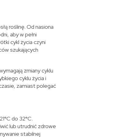
łą roślinę. Od nasiona
dni, aby w pełni
ki cykl życia czyni
wców szukających
wymagają zmiany cyklu
bkiego cyklu życia i
czasie, zamiast polegać
21°C do 32°C.
wić lub utrudnić zdrowe
mywanie stabilnej