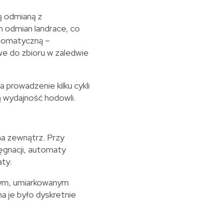
ą odmianą z
h odmian landrace, co
utomatyczną –
e do zbioru w zaledwie
 prowadzenie kilku cykli
 wydajność hodowli.
na zewnątrz. Przy
ęgnacji, automaty
ty.
nym, umiarkowanym
a je było dyskretnie