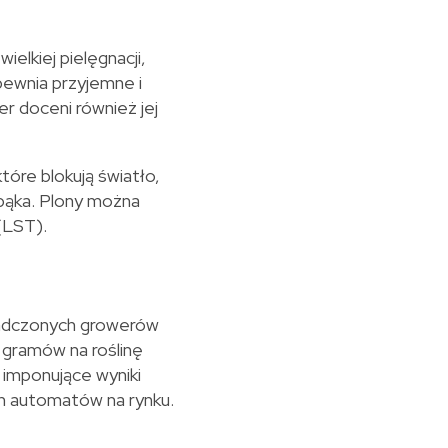
elkiej pielęgnacji,
pewnia przyjemne i
r doceni również jej
tóre blokują światło,
pąka. Plony można
(LST).
adczonych growerów
 gramów na roślinę
imponujące wyniki
ych automatów na rynku.