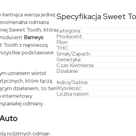
kwitnąca wersja jednej
Specyfikacja Sweet T
a fenomenalna odmiana
znej Sweet Tooth, która
Kategoria:
Producent:
Producent
Barneys
Plon:
t Tooth z najnowszą
THC:
 wszystkie podstawowe
Smak/Zapach:
Genetyka:
Czas Kwitnienia:
Działanie:
nym uznaniem wśród
tycznych, które łączą
Indica/Sativa:
Wysokość:
ącym działaniem, to ten
Liczba nasion:
p internetowy
wspaniałej odmiany.
 Auto
ydą rodzimych odmian