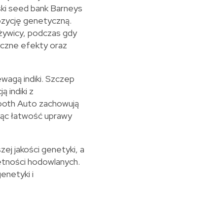
ski seed bank Barneys
ozycję genetyczną.
 żywicy, podczas gdy
yczne efekty oraz
agą indiki. Szczep
 indiki z
ooth Auto zachowują
jąc łatwość uprawy
ej jakości genetyki, a
ętności hodowlanych.
enetyki i