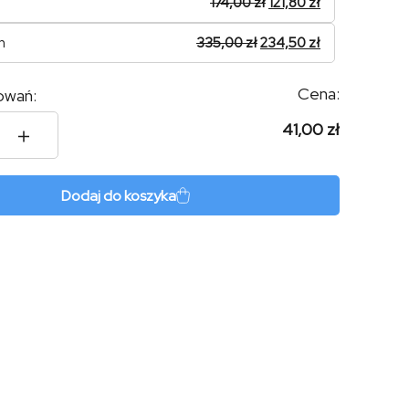
174,00
zł
121,80
zł
n
335,00
zł
234,50
zł
Cena:
owań:
41,00 zł
t
Dodaj do koszyka