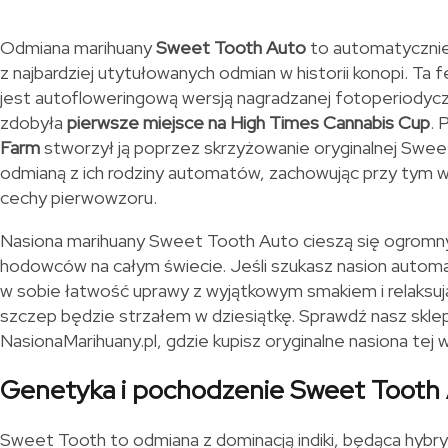
Odmiana marihuany
Sweet Tooth Auto
to automatycznie 
z najbardziej utytułowanych odmian w historii konopi. T
jest autofloweringową wersją nagradzanej fotoperiodyc
zdobyła
pierwsze miejsce na High Times Cannabis Cup
. 
Farm
stworzył ją poprzez skrzyżowanie oryginalnej Swee
odmianą z ich rodziny automatów, zachowując przy tym
cechy pierwowzoru.
Nasiona marihuany Sweet Tooth Auto cieszą się ogrom
hodowców na całym świecie. Jeśli szukasz nasion automa
w sobie łatwość uprawy z wyjątkowym smakiem i relaksuj
szczep będzie strzałem w dziesiątkę. Sprawdź nasz skle
NasionaMarihuany.pl, gdzie kupisz oryginalne nasiona tej 
Genetyka i pochodzenie Sweet Tooth
Sweet Tooth to odmiana z dominacją indiki, będąca hybr