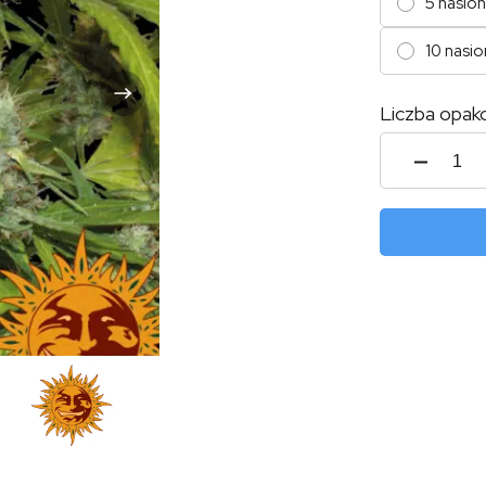
5 nasion
10 nasio
Liczba opak
ilość
Swee
Tooth
Auto